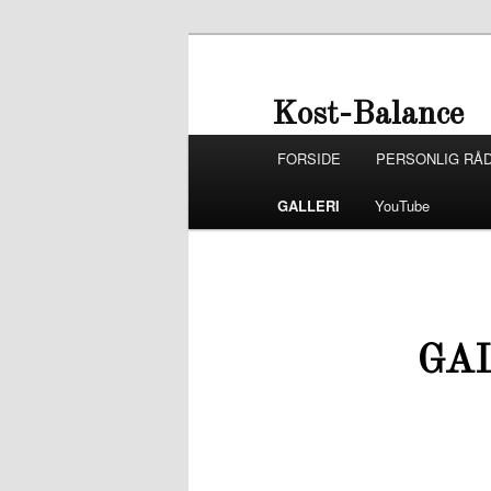
Fortsæt
til
primært
Kost-Balance
indhold
Hovedmenu
FORSIDE
PERSONLIG RÅD
GALLERI
YouTube
GA